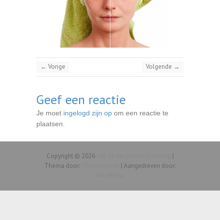
← Vorige
Volgende →
Geef een reactie
Je moet
ingelogd zijn op
om een reactie te
plaatsen.
Copyright © 2026
van de kar plastisch chirurg
|
Thema door:
Theme Horse
| Aangedreven door:
WordPress