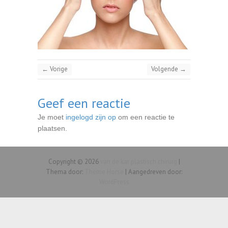
← Vorige
Volgende →
Geef een reactie
Je moet
ingelogd zijn op
om een reactie te
plaatsen.
Copyright © 2026
van de kar plastisch chirurg
|
Thema door:
Theme Horse
| Aangedreven door:
WordPress