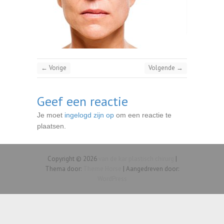
← Vorige
Volgende →
Geef een reactie
Je moet
ingelogd zijn op
om een reactie te
plaatsen.
Copyright © 2026
van de kar plastisch chirurg
|
Thema door:
Theme Horse
| Aangedreven door:
WordPress