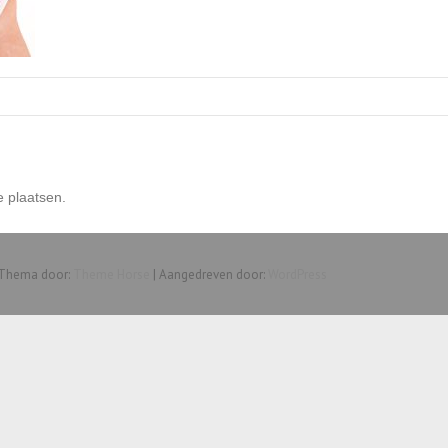
e plaatsen.
 Thema door:
Theme Horse
| Aangedreven door:
WordPress