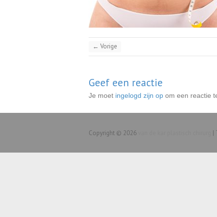
← Vorige
Geef een reactie
Je moet
ingelogd zijn op
om een reactie t
Copyright © 2026
van de kar plastisch chirurg
|