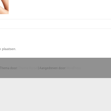
e plaatsen.
 Thema door:
Theme Horse
| Aangedreven door:
WordPress