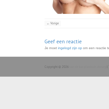
← Vorige
Geef een reactie
Je moet
ingelogd zijn op
om een reactie t
Copyright © 2026
van de kar plastisch chirurg
|