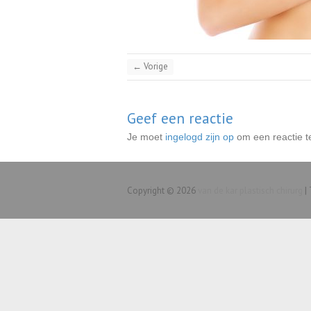
← Vorige
Geef een reactie
Je moet
ingelogd zijn op
om een reactie t
Copyright © 2026
van de kar plastisch chirurg
|