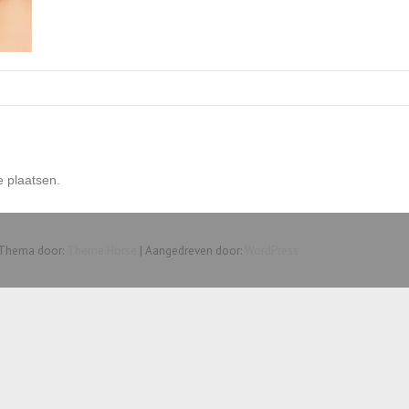
e plaatsen.
 Thema door:
Theme Horse
| Aangedreven door:
WordPress