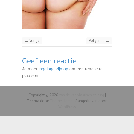
← Vorige
Volgende →
Geef een reactie
Je moet
ingelogd zijn op
om een reactie te
plaatsen.
Copyright © 2026
van de kar plastisch chirurg
|
Thema door:
Theme Horse
| Aangedreven door:
WordPress